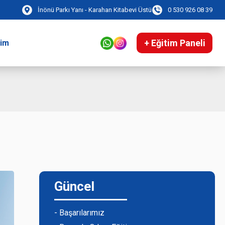
İnönü Parkı Yanı - Karahan Kitabevi Üstü
0 530 926 08 39
+ Eğitim Paneli
şim
Güncel
- Başarılarımız