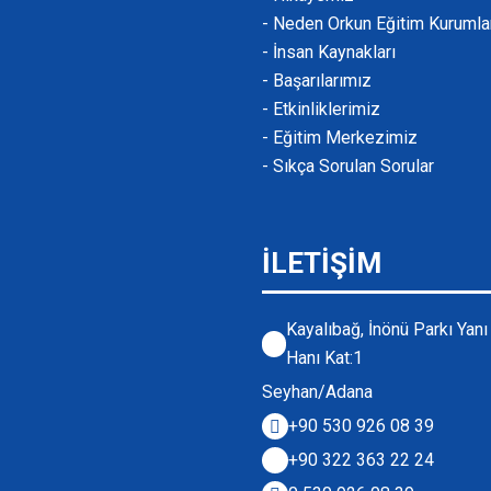
- Neden Orkun Eğitim Kurumla
- İnsan Kaynakları
- Başarılarımız
- Etkinliklerimiz
- Eğitim Merkezimiz
- Sıkça Sorulan Sorular
İLETİŞİM
Kayalıbağ, İnönü Parkı Yan
Hanı Kat:1
Seyhan/Adana
+90 530 926 08 39
+90 322 363 22 24