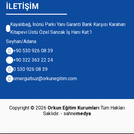
İLETİŞİM
Kayalıbağ, İnönü Parkı Yanı Garanti Bank Karşısı Karahan
Kitapevi Üstü Özel Sancak İş Hanı Kat:1
Seyhan/Adana
+90 530 926 08 39
+90 322 363 22 24
0 530 926 08 39
omergurbuz@orkunegitim.com
Copyright © 2026
Orkun Eğitim Kurumları
Tüm Hakları
Saklıdır.
- sahne
medya