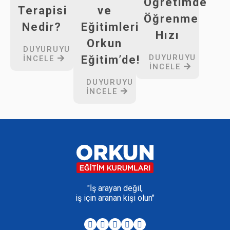
Öğretimde
Terapisi
ve
Öğrenme
Nedir?
Eğitimleri
Hızı
Orkun
DUYURUYU
DUYURUYU
Eğitim’de!
İNCELE
İNCELE
DUYURUYU
İNCELE
"İş arayan değil,
iş için aranan kişi olun"