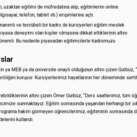
, uzaktan eğitimi de müfredatına alıp, eğitimlerini online
isayar, telefon, tablet vb.) erişimlerine açtı.
nımlı ve tecrübeli bir kadro ile kursiyerleri eğitim meslek
piyasa deneyimi olan kişiler olmasına dikkat ettiklerinin altını
ı önemli. Bu nedenle piyasadan eğitimcilerle kadromuzu
rslar
in ya MEB ya da üniversite onaylı olduğunun altını çizen Gürbüz, 
iliğini koruyor. Kursiyerlerimiz hayatlarının her döneminde sertifi
rebildiklerinin altını çizen Ömer Gürbüz, “Ders saatlerimiz, tüm ö
rencimize sunmaktayız. Eğitim sonrasında yaşanılan herhangi bir s
ı programa hakim görmeyen öğrencilerimiz, eğitiminin sonrasında 
lerini kullandı.