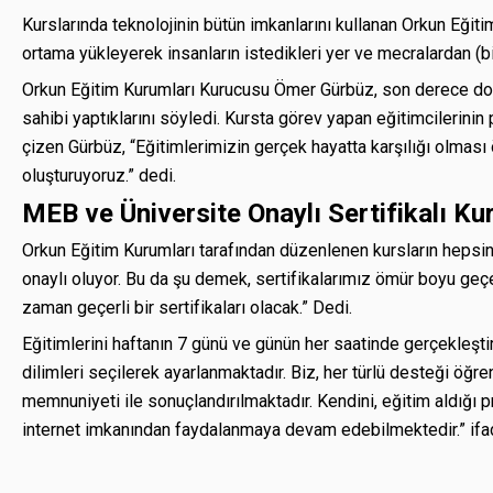
Kurslarında teknolojinin bütün imkanlarını kullanan Orkun Eğitim
ortama yükleyerek insanların istedikleri yer ve mecralardan (bilg
Orkun Eğitim Kurumları Kurucusu Ömer Gürbüz, son derece dona
sahibi yaptıklarını söyledi. Kursta görev yapan eğitimcilerinin 
çizen Gürbüz, “Eğitimlerimizin gerçek hayatta karşılığı olmas
oluşturuyoruz.” dedi.
MEB ve Üniversite Onaylı Sertifikalı Ku
Orkun Eğitim Kurumları tarafından düzenlenen kursların hepsin
onaylı oluyor. Bu da şu demek, sertifikalarımız ömür boyu geçerl
zaman geçerli bir sertifikaları olacak.” Dedi.
Eğitimlerini haftanın 7 günü ve günün her saatinde gerçekleşti
dilimleri seçilerek ayarlanmaktadır. Biz, her türlü desteği öğ
memnuniyeti ile sonuçlandırılmaktadır. Kendini, eğitim aldığ
internet imkanından faydalanmaya devam edebilmektedir.” ifade