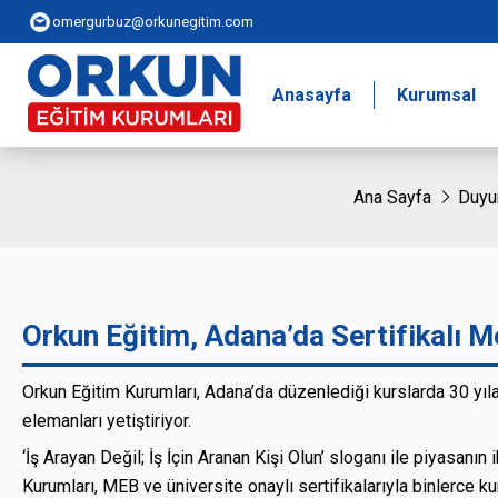
omergurbuz@orkunegitim.com
Anasayfa
Kurumsal
Ana Sayfa
Duyu
Orkun Eğitim, Adana’da Sertifikalı Me
Orkun Eğitim Kurumları, Adana’da düzenlediği kurslarda 30 yıla 
elemanları yetiştiriyor.
‘İş Arayan Değil; İş İçin Aranan Kişi Olun’ sloganı ile piyasanın
Kurumları, MEB ve üniversite onaylı sertifikalarıyla binlerce ku