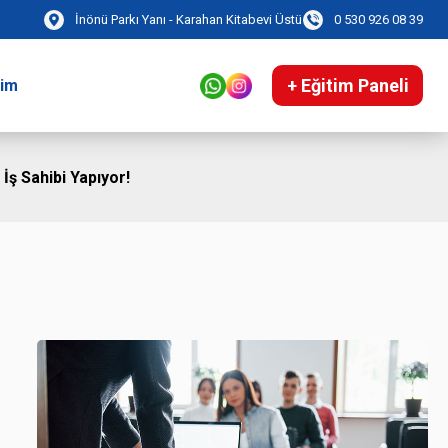
İnönü Parkı Yanı - Karahan Kitabevi Üstü
0 530 926 08 39
+ Eğitim Paneli
şim
 İş Sahibi Yapıyor!