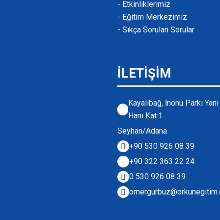
- Etkinliklerimiz
- Eğitim Merkezimiz
- Sıkça Sorulan Sorular
İLETİŞİM
Kayalıbağ, İnönü Parkı Yan
Hanı Kat:1
Seyhan/Adana
+90 530 926 08 39
+90 322 363 22 24
0 530 926 08 39
omergurbuz@orkunegitim