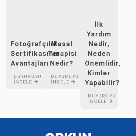
İlk
Yardım
Fotoğrafçılık
Masal
Nedir,
Sertifikasının
Terapisi
Neden
Avantajları
Nedir?
Önemlidir,
Kimler
DUYURUYU
DUYURUYU
Yapabilir?
İNCELE
İNCELE
DUYURUYU
İNCELE