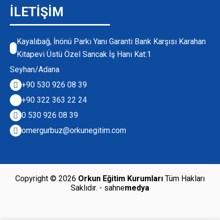
İLETİŞİM
Kayalıbağ, İnönü Parkı Yanı Garanti Bank Karşısı Karahan
Kitapevi Üstü Özel Sancak İş Hanı Kat:1
Seyhan/Adana
+90 530 926 08 39
+90 322 363 22 24
0 530 926 08 39
omergurbuz@orkunegitim.com
Copyright © 2026
Orkun Eğitim Kurumları
Tüm Hakları
Saklıdır.
- sahne
medya